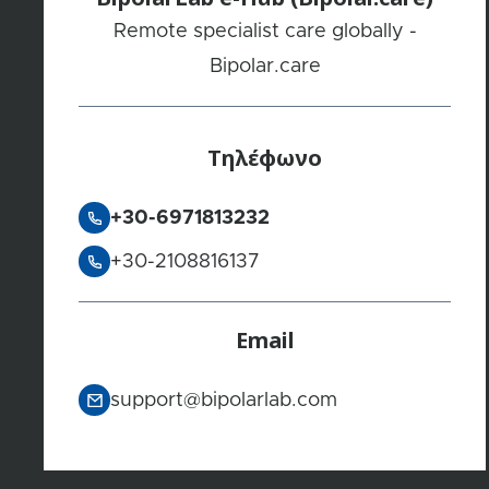
Remote specialist care globally -
Bipolar.care
Τηλέφωνο
+30-6971813232
+30-2108816137
Email
support@bipolarlab.com