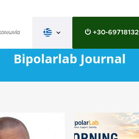
⏻ +30-6971813
κοινωνία
Bipolarlab Journal