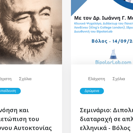
άχιστη
Σχόλια
Ελάχιστη
Σχόλια
κπαίδευση
Δρώμενα
νόηση και
Σεμινάριο: Διπολ
μετώπιση του
διαταραχή σε απ
ύνου Αυτοκτονίας
ελληνικά - Βόλος