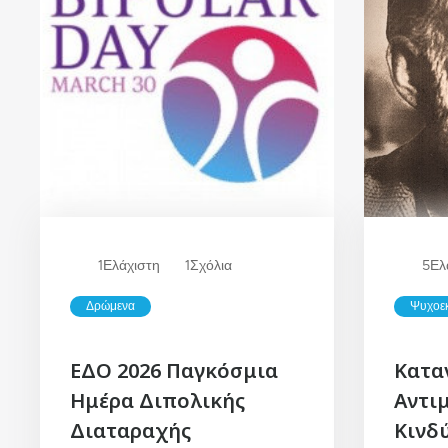
1
Ελάχιστη
1
Σχόλια
5
Ελ
Δρώμενα
Ψυχοε
ΕΔΟ 2026 Παγκόσμια
Κατα
Ημέρα Διπολικής
Αντι
Διαταραχής
Κινδ