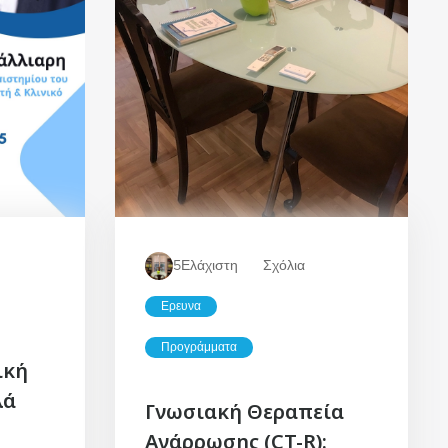
5
Ελάχιστη
Σχόλια
Ερευνα
Προγράμματα
ική
λά
Γνωσιακή Θεραπεία
Ανάρρωσης (CT-R):