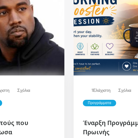
χιστη
Σχόλια
1
Ελάχιστη
Σχόλια
Προγράμματα
υτούς που
Έναρξη Προγράμ
ωσα
Πρωινής