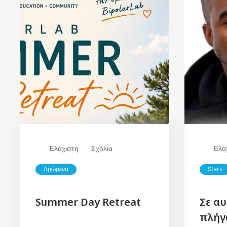
Ελάχιστη
Σχόλια
Ελά
Δρώμενα
Stars
Summer Day Retreat
Σε α
πλήγ