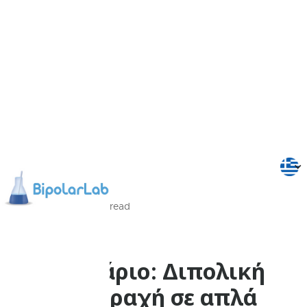
5/09/2025
Min
read
Δρώμενα
Σεμινάριο: Διπολική
διαταραχή σε απλά