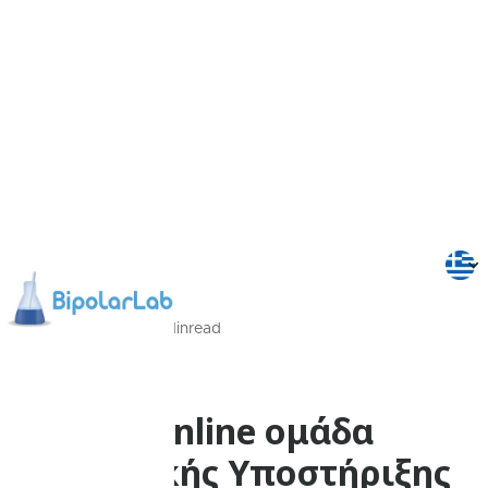
22/09/2022
1
Min
read
Δρώμενα
Η online ομάδα
Διπολικής Υποστήριξης