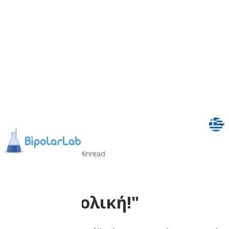
23/09/2022
2
Min
read
Δρώμενα
"Ναι διπολική!"