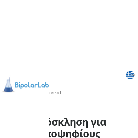
5/08/2024
2
Min
read
Νέα
Πρόσκληση για
υποψηφίους