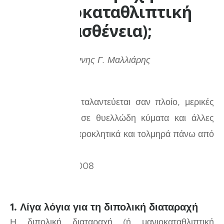
(μανιοκαταθλιπτική
ασθένεια);
Σενάριο: Δρ. Ιωάννης Γ. Μαλλιάρης
«Μια ψυχή που ταλαντεύεται σαν πλοίο, μερικές
φορές βυθίζεται σε θυελλώδη κύματα και άλλες
φορές ανεβαίνει προκλητικά και τολμηρά πάνω από
την επιφάνεια.»
— Α. Πλευρής, 2008
1. Λίγα λόγια για τη διπολική διαταραχή
Η διπολική διαταραχή (ή μανιοκαταθλιπτική