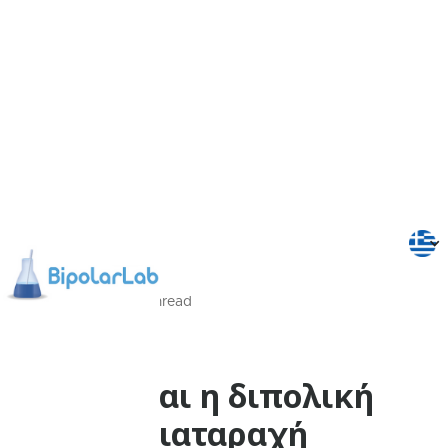
1/08/2021
4
Min
read
Ψυχοεκπαίδευση
Τι είναι η διπολική
διαταραχή