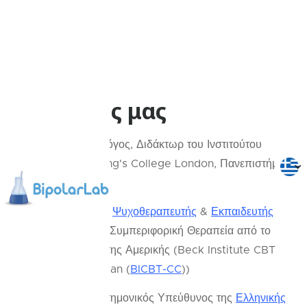
Ο Ιδρυτής μας
Κλινικός Ψυχολόγος, Διδάκτωρ του Ινστιτούτου
Ψυχιατρικής, King's College London, Πανεπιστήμιο
του Λονδίνου
Πιστοποιημένος
Ψυχοθεραπευτής
&
Εκπαιδευτής
στη Γνωσιακή - Συμπεριφορική Θεραπεία από το
Beck Institute
της Αμερικής (Beck Institute CBT
Certified Clinician (
BICBT-CC
))
Ιδρυτής & Επιστημονικός Υπεύθυνος της
Ελληνικής