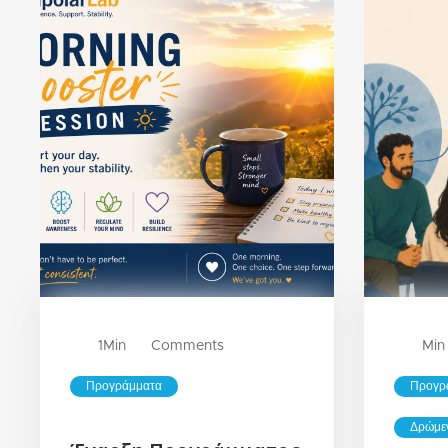
1
Min
Comments
Min
Προγράμματα
Προγρ
Δρώμε