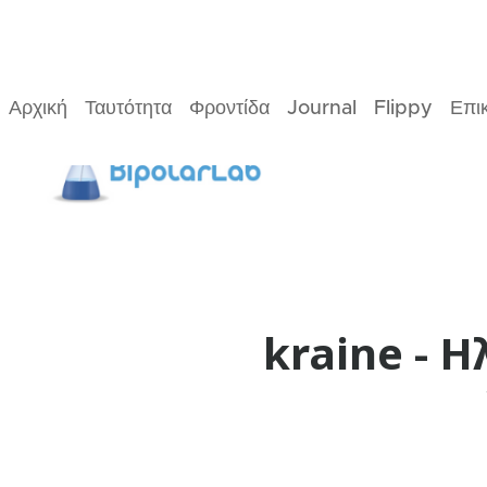
Αρχική
Ταυτότητα
Φροντίδα
Journal
Flippy
Επι
15/10/2023
1
Min
read
Προγράμματα
#4Ukraine - 