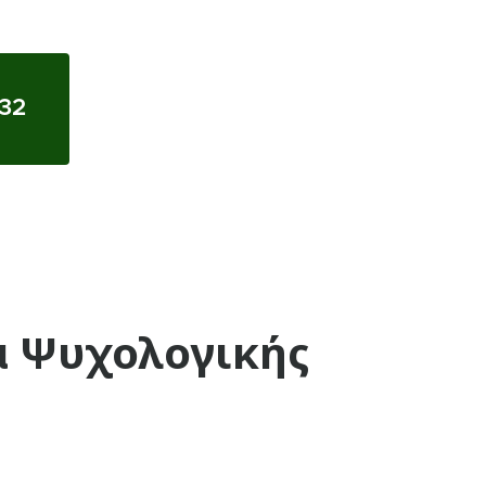
32
α Ψυχολογικής
)