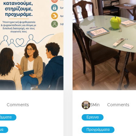
Comments
5
Min
Comments
άμματα
Ερευνα
να
Προγράμματα