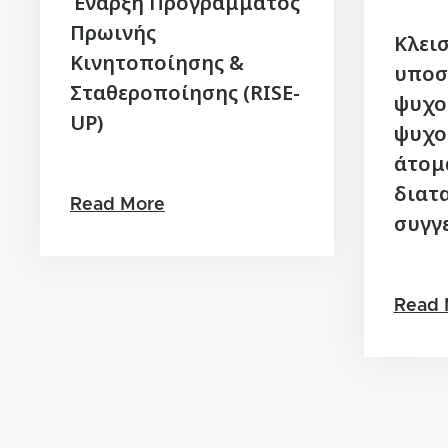
Έναρξη Προγράμματος
Πρωινής
Κλει
Κινητοποίησης &
υποσ
Σταθεροποίησης (RISE-
ψυχο
UP)
ψυχο
άτομ
διατ
Read More
συγγε
Read 