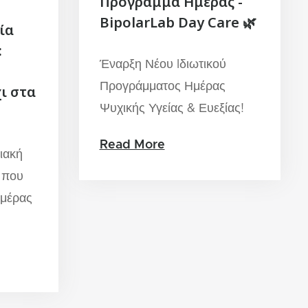
Πρόγραμμα Ημέρας -
BipolarLab Day Care 🌿
ία
:
Έναρξη Νέου Iδιωτικού
Προγράμματος Ημέρας
ι στα
Ψυχικής Υγείας & Ευεξίας!
Read More
ιακή
 που
ημέρας