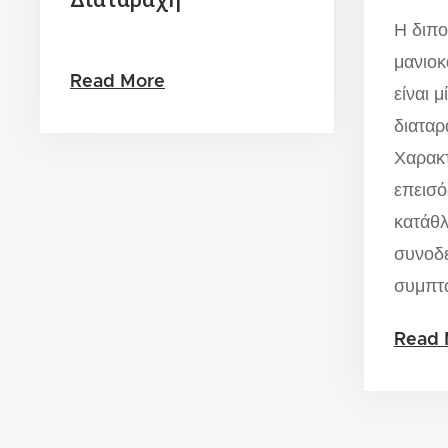
Η διπο
μανιοκ
Read More
είναι 
διαταρ
Χαρακτ
επεισό
κατάθλ
συνοδ
συμπτ
Read 