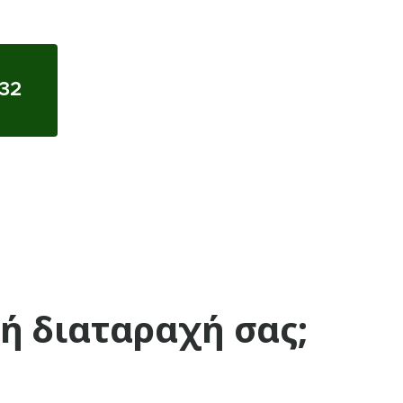
32
κή διαταραχή σας;