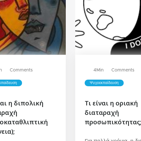
n
Comments
4
Min
Comments
κπαίδευση
Ψυχοεκπαίδευση
ναι η διπολική
Τι είναι η οριακή
αραχή
διαταραχή
ιοκαταθλιπτική
προσωπικότητας
εια);