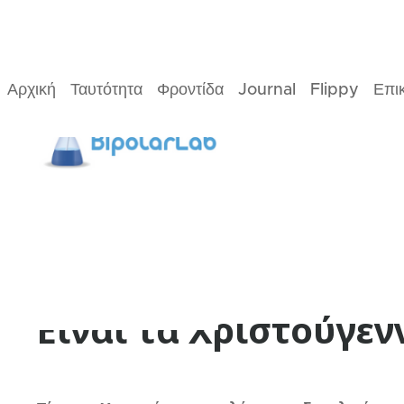
Αρχική
Ταυτότητα
Φροντίδα
Journal
Flippy
Επι
22/09/2022
2
Min
read
Ψυχοεκπαίδευση
Δρ. Μάλλιαρης
Είναι τα Χριστούγεν