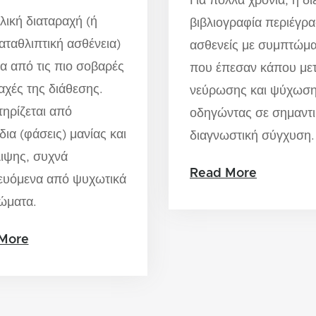
Για πολλά χρόνια, η δ
λική διαταραχή (ή
βιβλιογραφία περιέγρ
αταθλιπτική ασθένεια)
ασθενείς με συμπτώμ
μία από τις πιο σοβαρές
που έπεσαν κάπου με
αχές της διάθεσης.
νεύρωσης και ψύχωση
ηρίζεται από
οδηγώντας σε σημαντ
δια (φάσεις) μανίας και
διαγνωστική σύγχυση.
ιψης, συχνά
Read More
ευόμενα από ψυχωτικά
ώματα.
More