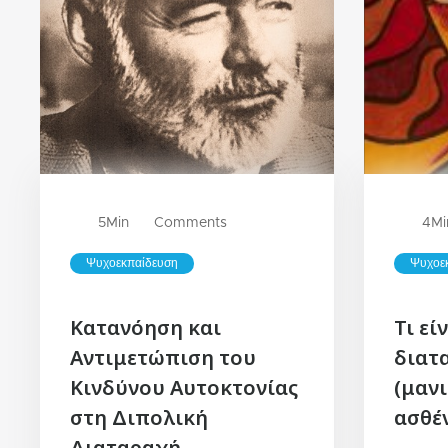
5
Min
Comments
4
Mi
Ψυχοεκπαίδευση
Ψυχοε
Κατανόηση και
Τι εί
Αντιμετώπιση του
διατ
Κινδύνου Αυτοκτονίας
(μαν
στη Διπολική
ασθέν
Διαταραχή