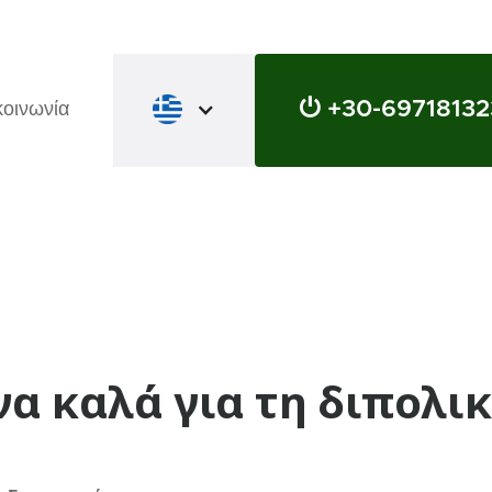
⏻ +30-69718132
κοινωνία
να καλά για τη διπολι