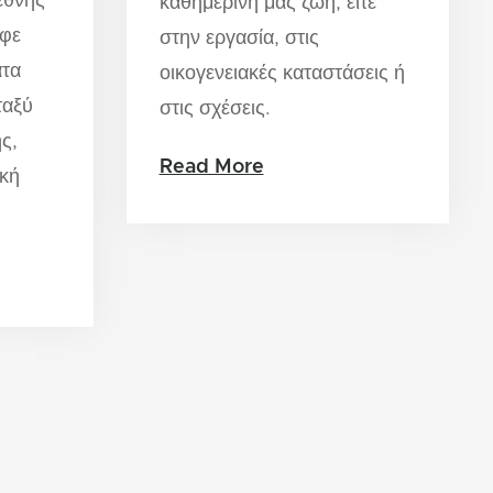
ιεθνής
καθημερινή μας ζωή, είτε
αφε
στην εργασία, στις
ατα
οικογενειακές καταστάσεις ή
ταξύ
στις σχέσεις.
ς,
Read More
ική